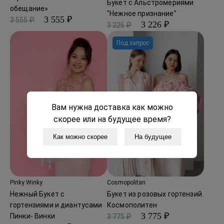
Букет с Альстромериями
обещание»
"Нежное признание"
3 555 ₽
3 555 ₽
3 226 ₽
3 226 ₽
Под запрос
Вам нужна доставка как можно
скорее или на будущее время?
Как можно скорее
На будущее
Pinky Winky
Cosmopolitan
Нежный Букет с
Букет из розовых гортензий
гортензиями и диантусами
Космополитен
3 775 ₽
Пинки- Винки
3 775 ₽