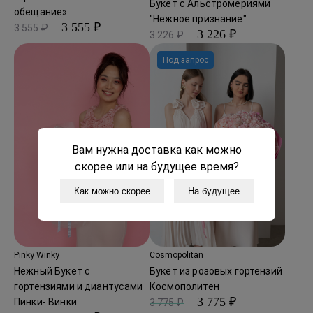
Букет с Альстромериями
обещание»
"Нежное признание"
3 555 ₽
3 555 ₽
3 226 ₽
3 226 ₽
Под запрос
Вам нужна доставка как можно
скорее или на будущее время?
Как можно скорее
На будущее
Pinky Winky
Cosmopolitan
Нежный Букет с
Букет из розовых гортензий
гортензиями и диантусами
Космополитен
3 775 ₽
Пинки- Винки
3 775 ₽