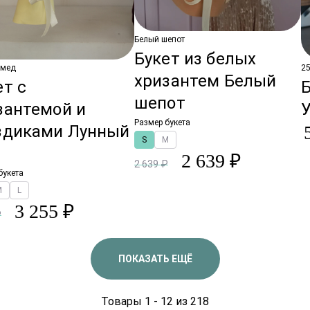
Белый шепот
Букет из белых
 мед
25
хризантем Белый
ет с
Б
шепот
зантемой и
Размер букета
здиками Лунный
S
M
2 639 ₽
2 639 ₽
букета
M
L
3 255 ₽
₽
ПОКАЗАТЬ ЕЩЁ
Товары 1 - 12 из 218