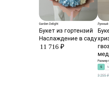
Garden Delight
Лунный
Букет из гортензий
Бук
Наслаждение в саду
хри
11 716 ₽
гво
мед
Размер 
S
3 255 