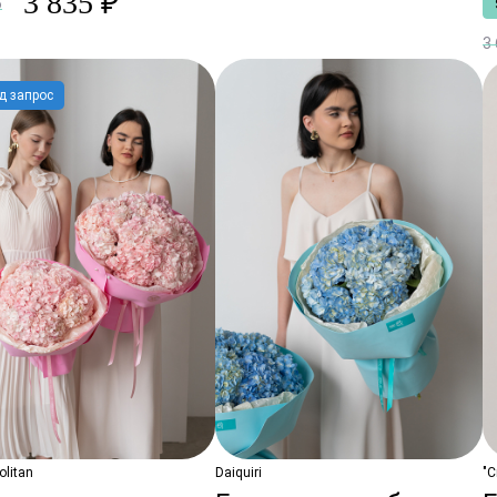
3 835 ₽
₽
3
д запрос
litan
Daiquiri
"С