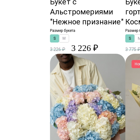
Букет с
Бук
Альстромериями
гор
"Нежное признание"
Кос
Размер букета
Размер 
S
M
S
3 226 ₽
3 226 ₽
3 775 
Но