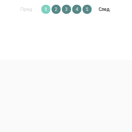
Пред.
1
2
3
4
5
След.
Premium Букеты
Авторские Premium буке
Эффект WoW
Подарки Игрушки Откры