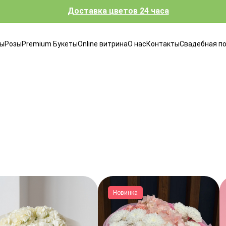
Доставка цветов 24 часа
ты
Розы
Premium Букеты
Online витрина
О нас
Контакты
Свадебная п
Новинка