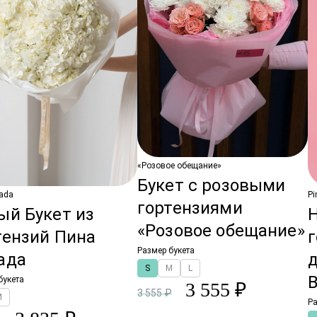
«Розовое обещание»
Букет с розовыми
lada
Pi
гортензиями
ый Букет из
«Розовое обещание»
тензий Пина
г
Размер букета
ада
S
M
L
букета
3 555 ₽
3 555 ₽
M
Ра