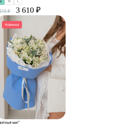
S
M
L
3 610 ₽
 610 ₽
Новинка
ветлый миг"