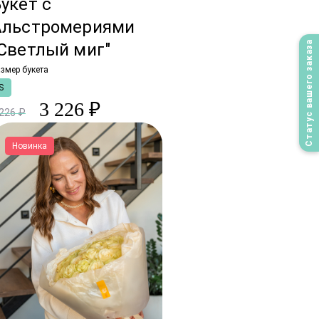
укет с
Альстромериями
Статус вашего заказа
Светлый миг"
змер букета
S
3 226 ₽
 226 ₽
Новинка