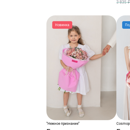
3 835 
Новинка
По
"Нежное признание"
Cosmopo