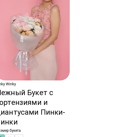
nky Winky
Нежный Букет с
ортензиями и
диантусами Пинки-
Винки
змер букета