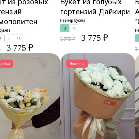
ет из розовых
Букет из голубых
Б
тензий
гортензий Дайкири
мополитен
"
Размер букета
S
M
букета
Ра
3 775 ₽
M
L
XL
3 775 ₽
3 775 ₽
₽
3
винка
Новинка