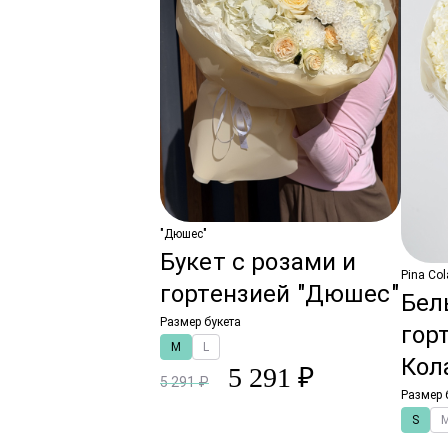
"Дюшес"
Букет с розами и
Pina Co
гортензией "Дюшес"
Бел
Размер букета
гор
M
L
Кол
5 291 ₽
5 291 ₽
Размер 
S