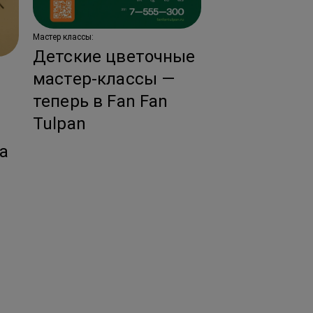
Мастер классы:
Детские цветочные
Новости:
мастер-классы —
Тренды сва
теперь в Fan Fan
флористики
Tulpan
ы
год!
за