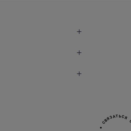
ты
тки
Н
А
М
И
С
Я
С
Ь
Т