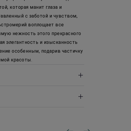
ой, которая манит глаза и
авленный с заботой и чувством,
льстромерий воплощает все
имую нежность этого прекрасного
ная элегантность и изысканность
ние особенным, подарив частичку
емой красоты.
 до 22:00 часов. Оперативность
сле заказа.
ределах ЕКАД 450 Р, в отдалённые
от дальности.