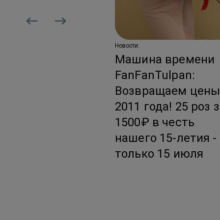
дписка: цветы,
торые не
аканчиваются
Новости:
Машина времени
FanFanTulpan:
Возвращаем цен
2011 года! 25 роз 
1500₽ в честь
нашего 15-летия -
только 15 июля