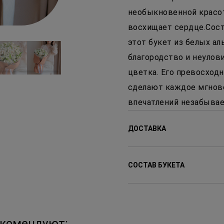
необыкновенной красот
восхищает сердце.Сост
этот букет из белых а
благородство и неулов
цветка. Его превосход
сделают каждое мгнове
впечатлений незабыва
ДОСТАВКА
Доставляем цветы с 9:00
СОСТАВ БУКЕТА
доставки от 2-х часов по
Стоимость доставки в п
Альстромерия
районы — в зависимости 
екомендуют: