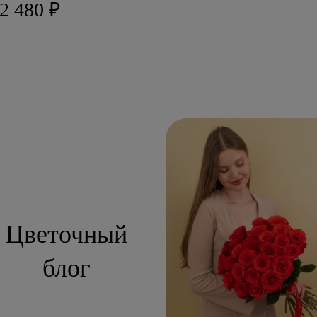
2 480 ₽
Цветочный
блог
сти:
вадебная