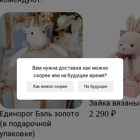
В праздничные дни сроки
Вам нужна доставка как можно
скорее или на будущее время?
Как можно скорее
На будущее
Зайка вязаны
2 290 ₽
Единорог Бэль золото
(в подарочной
упаковке)