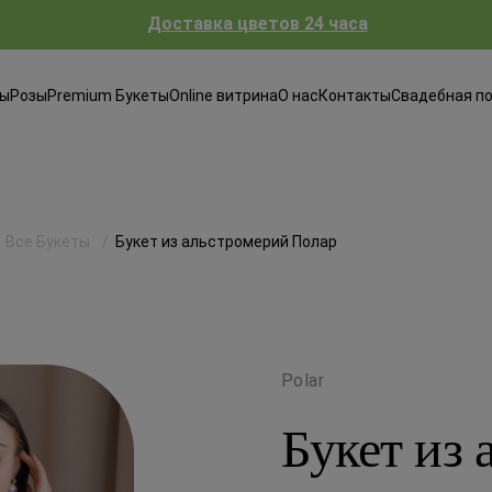
Доставка цветов 24 часа
ты
Розы
Premium Букеты
Online витрина
О нас
Контакты
Свадебная п
Все Букеты
Букет из альстромерий Полар
Polar
Букет из