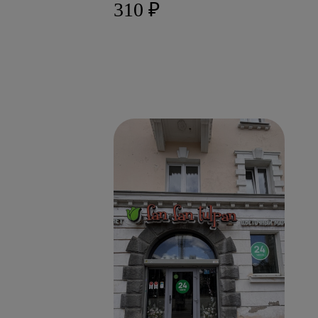
310 ₽
Ново
С