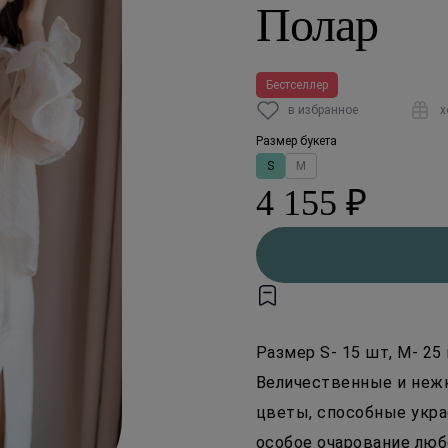
Полар
Бестселлер
в избранное
х
Размер букета
S
M
4 155 ₽
Размер S- 15 шт, M- 25
Величественные и неж
цветы, способные укра
особое очарование люб