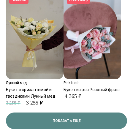
Новинка
Бестселлер
Лунный мед
Pink fresh
Букет с хризантемой и
Букет из роз Розовый фрэш
4 365 ₽
гвоздиками Лунный мед
3 255 ₽
3 255 ₽
ПОКАЗАТЬ ЕЩЁ