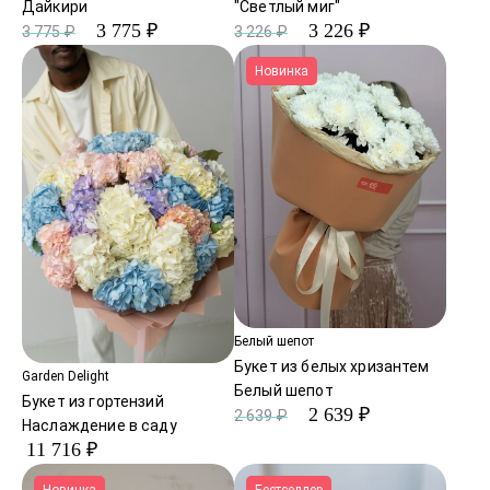
Дайкири
"Светлый миг"
3 775 ₽
3 226 ₽
3 775 ₽
3 226 ₽
Новинка
Белый шепот
Букет из белых хризантем
Garden Delight
Белый шепот
Букет из гортензий
2 639 ₽
2 639 ₽
Наслаждение в саду
11 716 ₽