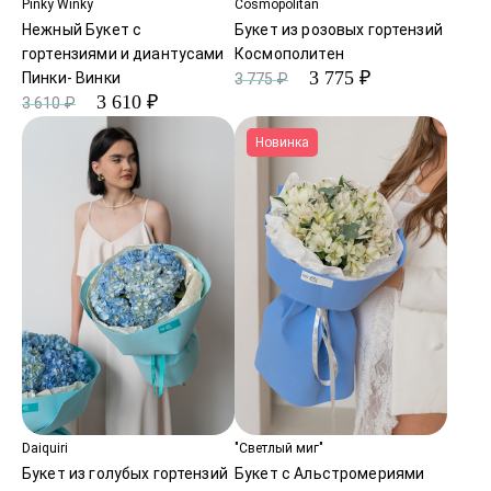
Pinky Winky
Cosmopolitan
Нежный Букет с
Букет из розовых гортензий
гортензиями и диантусами
Космополитен
3 775 ₽
Пинки- Винки
3 775 ₽
3 610 ₽
3 610 ₽
Новинка
Daiquiri
"Светлый миг"
Букет из голубых гортензий
Букет с Альстромериями