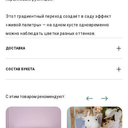
Этот градиентный переход создаёт в саду эффект
«живой палитры» — на одном кусте одновременно
можно наблюдать цветки разных оттенков.
ДОСТАВКА
Доставляем цветы с 9:00 до 22:00 часов.
СОСТАВ БУКЕТА
Оперативность доставки от 2-х часов после заказа.
Стоимость доставки в пределах ЕКАД 450 Р, в
Пионы
отдалённые районы — в зависимости от дальности.
С этим товаром рекомендуют:
В праздничные дни сроки доставки могут
увеличиваться.