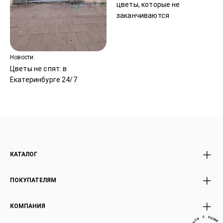
цветы, которые не
заканчиваются
Новости:
Цветы не спят: в
Екатеринбурге 24/7
КАТАЛОГ
Все Букеты
Premium Букеты
ПОКУПАТЕЛЯМ
Розы
Авторские Premium
Акции
букеты
Доставка и оплата
КОМПАНИЯ
Экзотика россыпью
Эффект WoW
Условия возврата
А
М
Н
И
Невестам
Подарки Игрушки
С
Корпоративным клиентам
●
Я